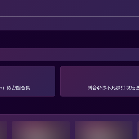
o）微密圈合集
抖音@陈不凡超甜 微密