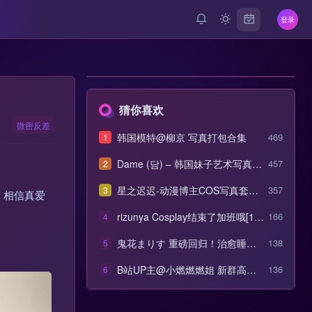
登录
猜你喜欢
微密反差
韩国模特@柳京 写真打包合集
469
1
Dame (담) – 韩国妹子艺术写真合
457
2
集
星之迟迟-动漫博主COS写真套图
357
3
，相信真爱
合集
rizunya Cosplay结束了加班哦[1v/
166
4
410MB]
鬼花まりす 重磅回归！治愈睡衣
138
5
安眠掏耳朵【1.8GB】
B站UP主@小燃燃燃姐 新群高定
136
6
热舞无水剪辑【779M】