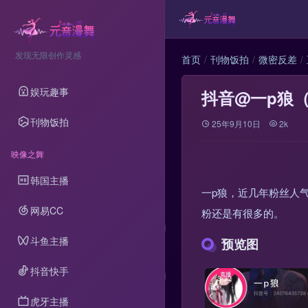
发现无限创作灵感
首页
刊物饭拍
微密反差
娱玩趣事
抖音@一p狼
刊物饭拍
25年9月10日
2k
映像之舞
韩国主播
一p狼，近几年粉丝人
网易CC
粉还是有很多的。
斗鱼主播
预览图
抖音快手
虎牙主播