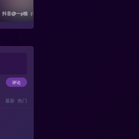
抖音@一p狼（狼狼）秘
葱油饼er-微密圈风格写
抖音
语空间合集
真合集
微密
评论
最新
热门