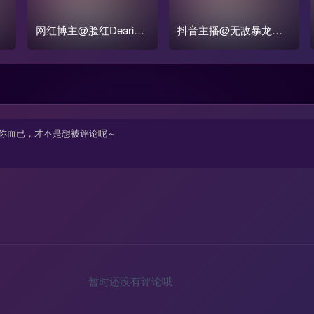
啊
网红博主@脸红Dearie
抖音主播@无敌暴龙战
微密圈小蓝鸟收费写真
神(肖雅婷)颜值女神微密
合集打包
圈合集
暂时还没有评论哦