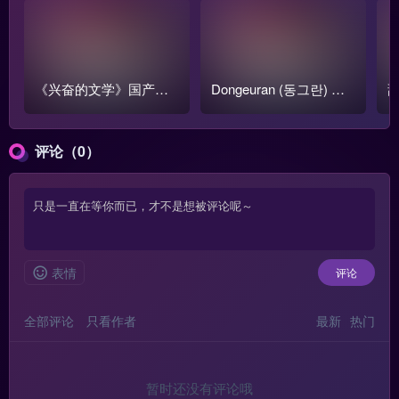
《兴奋的文学》国产跳
Dongeuran (동그란) 写
甜
蛋阅读1-3季全集【含番
真COS作品原图合集
o
外篇】
评论（0）
表情
评论
全部评论
只看作者
最新
热门
暂时还没有评论哦