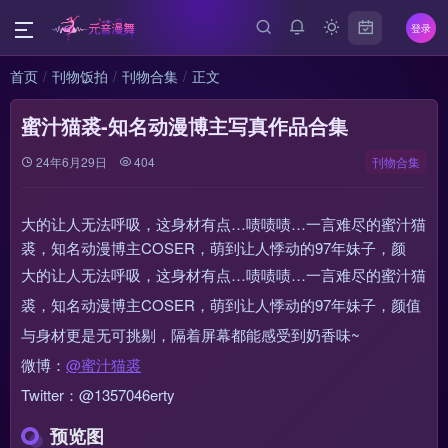
登录
首页
刊物饭拍
刊物合集
正文
蜜汁猫裘-知名动漫博主写真作品合集
24年6月29日
404
刊物合集
大的让人无法呼吸，这身材有点…啧啧啧…一言难尽的蜜汁猫
裘，知名动漫博主COSER，萌到让人悸动的97年妹子，颜
大的让人无法呼吸，这身材有点…啧啧啧…一言难尽的蜜汁猫
裘，知名动漫博主COSER，萌到让人悸动的97年妹子，颜值
与身材更是无可挑剔，隔着屏幕都能感受到奶香味~
微博：
@蜜汁猫裘
Twitter：@1357046erty
预览图