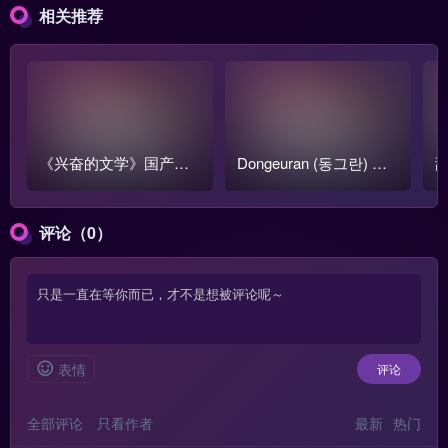
相关推荐
《兴奋的文学》国产跳
Dongeuran (동그란) 写
甜
蛋阅读1-3季全集【含番
真COS作品原图合集
o
外篇】
评论（0）
表情
评论
全部评论
只看作者
最新
热门