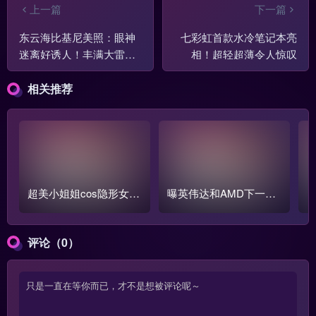
上一篇
下一篇
东云海比基尼美照：眼神
七彩虹首款水冷笔记本亮
迷离好诱人！丰满大雷超
相！超轻超薄令人惊叹
酥软
相关推荐
超美小姐姐cos隐形女：
曝英伟达和AMD下一代
前凸后翘身材火辣
显卡将大幅推迟:或等到2
028年!
评论（0）