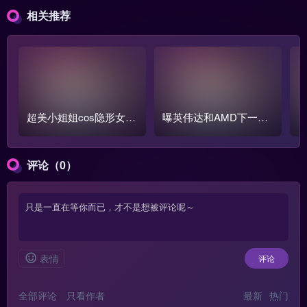
相关推荐
超美小姐姐cos隐形女：
曝英伟达和AMD下一代
前凸后翘身材火辣
显卡将大幅推迟:或等到2
028年!
评论（0）
表情
评论
全部评论
只看作者
最新
热门