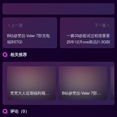
上一篇
下一篇
B站@梵拉-Valar 7部充电
一酱33@面试过程很重要
福利[7G]
25年12月one新品[1.3GB]
相关推荐
梵梵大人近期福利视频2
B站@梵拉-Valar 7部充
乔
4V+33Pic【5.1GB】
电福利[7G]
G
评论（0）