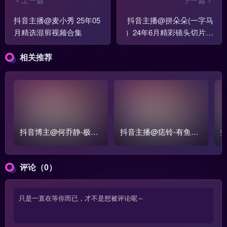
抖音主播@麦小秀 25年05
抖音主播@拼朵朵(一字马
月精选混剪视频合集
）24年6月精彩镜头切片混
剪舞蹈合集
相关推荐
抖音博主@何乔静-极品
抖音主播@痣铃-有鱼er
多肉的何老师合集打包
2023年4-5月热舞视频合
2
集
评论（0）