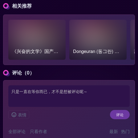
相关推荐
《兴奋的文学》国产跳
Dongeuran (동그란) 写
甜
蛋阅读1-3季全集【含番
真COS作品原图合集
o
外篇】
评论（0）
表情
评论
全部评论
只看作者
最新
热门