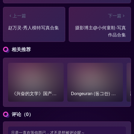
上一篇
下一篇
赵万灵-秀人模特写真合集
摄影博主@小何童鞋-写真
作品合集
相关推荐
《兴奋的文学》国产跳
Dongeuran (동그란) 写
甜
蛋阅读1-3季全集【含番
真COS作品原图合集
o
外篇】
评论（0）