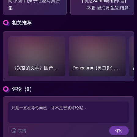
向小圆-川妹子性感写真合
【凯恩Samui旅拍作品】
集
盛夏 碧海潮生完结篇
相关推荐
《兴奋的文学》国产跳
Dongeuran (동그란) 写
甜
蛋阅读1-3季全集【含番
真COS作品原图合集
o
外篇】
评论（0）
表情
评论