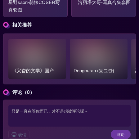
星野saori-萌妹COSER写
洛丽塔大哥-写真合集套图
真套图
相关推荐
《兴奋的文学》国产跳
Dongeuran (동그란) 写
甜
蛋阅读1-3季全集【含番
真COS作品原图合集
o
外篇】
评论（0）
表情
评论