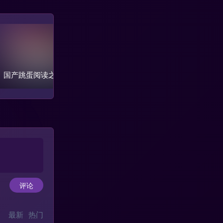
国产跳蛋阅读之《青龙
秀人@杨晨晨sugar-当红
小夕j
文学》第六季+第七季
高产模特写真合集
模特
评论
最新
热门