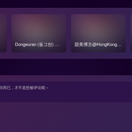
Dongeuran (동그란) 写
甜美博主@HongKongD
番
真COS作品原图合集
oll(玩偶姐姐) 写真合集
打包