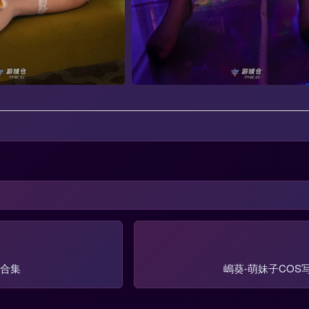
真合集
嶋葵-萌妹子COS