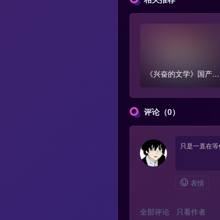
《兴奋的文学》国产跳
蛋阅读1-3季全集【含
外篇】
评论（0）
表情
全部评论
只看作者