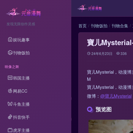
发现无限创作灵感
首页
刊物饭拍
刊物合集
娱玩趣事
寶儿Mysteri
刊物饭拍
24年6月23日
336
映像之舞
寶儿Mysterial，
韩国主播
M
寶儿Mysterial，
网易CC
微博：
@寶儿Mysterial
斗鱼主播
预览图
抖音快手
虎牙主播