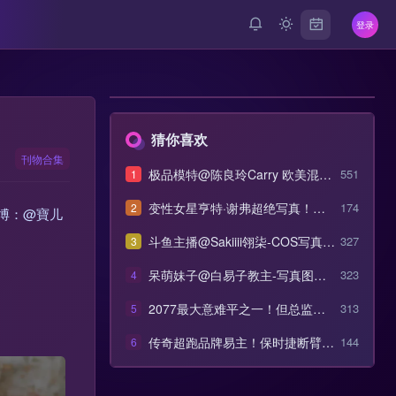
登录
猜你喜欢
刊物合集
极品模特@陈良玲Carry 欧美混血
551
1
范气质写真作品合集打包
变性女星亨特·谢弗超绝写真！黑
174
2
微博：@寶儿
色长裙格外惹眼
斗鱼主播@Sakiiii翎柒-COS写真作
327
3
品套图合集
呆萌妹子@白易子教主-写真图包
323
4
合集
2077最大意难平之一！但总监觉
313
5
得杰克的戏份够多了
传奇超跑品牌易主！保时捷断臂求
144
6
生：70亿卖掉布加迪