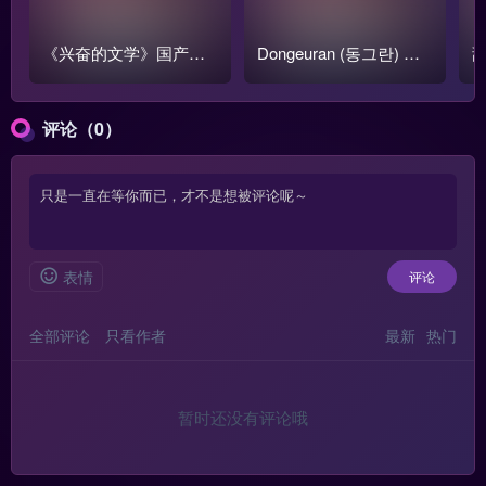
《兴奋的文学》国产跳
Dongeuran (동그란) 写
甜
蛋阅读1-3季全集【含番
真COS作品原图合集
o
外篇】
评论（0）
表情
评论
全部评论
只看作者
最新
热门
暂时还没有评论哦