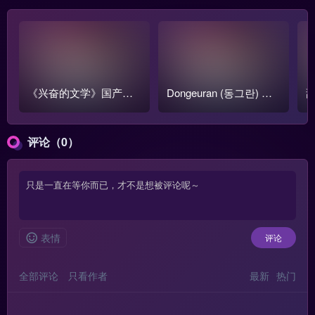
《兴奋的文学》国产跳
Dongeuran (동그란) 写
甜
蛋阅读1-3季全集【含番
真COS作品原图合集
o
外篇】
评论（0）
表情
评论
全部评论
只看作者
最新
热门