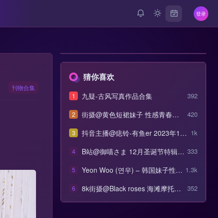
登录
猜你喜欢
刊物合集
九疑-古风写真作品合集
392
1
街摄@黄色短裙妹子 性感青春美
420
2
女模拍合集
抖音主播@痣铃-有鱼er 2023年1-2
1k
3
月热舞视频合集
B站@御喵さま 12月圣诞节特辑[1.
333
4
2GB]
Yeon Woo (연우) – 韩国妹子性感
1.3k
5
艺术写真合集
8k街摄@Black roses 海滩摩托可
352
6
爱妹子街拍合集