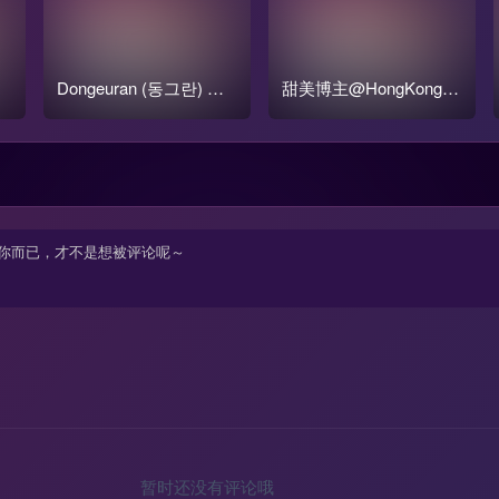
Dongeuran (동그란) 写
甜美博主@HongKongD
番
真COS作品原图合集
oll(玩偶姐姐) 写真合集
打包
暂时还没有评论哦