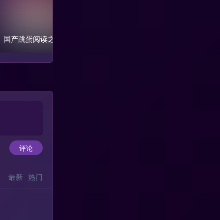
国产跳蛋阅读之《青龙
秀人@杨晨晨sugar-当红
小夕j
文学》第六季+第七季
高产模特写真合集
模特
评论
最新
热门