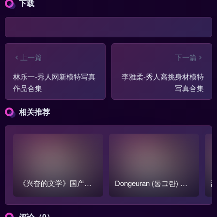
下载
上一篇
下一篇
林乐一-秀人网新模特写真
李雅柔-秀人高挑身材模特
作品合集
写真合集
相关推荐
《兴奋的文学》国产跳
Dongeuran (동그란) 写
甜
蛋阅读1-3季全集【含番
真COS作品原图合集
o
外篇】
评论（0）