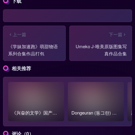
下载
上一篇
下一篇
《学妹加速跑》萌甜物语
Umeko J-唯美原版图集写
系列合集作品打包
真作品合集
相关推荐
《兴奋的文学》国产跳
Dongeuran (동그란) 写
甜
蛋阅读1-3季全集【含番
真COS作品原图合集
o
外篇】
评论（0）