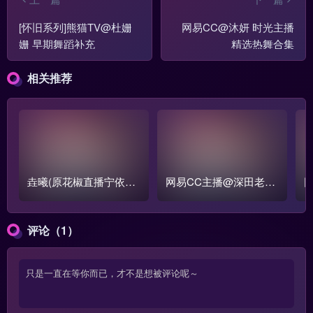
[怀旧系列]熊猫TV@杜姗
网易CC@沐妍 时光主播
姗 早期舞蹈补充
精选热舞合集
相关推荐
垚曦(原花椒直播宁依纯)
网易CC主播@深田老师
直播视频
2024年4月热舞视频合集
2
评论（1）