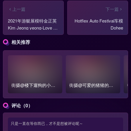
上一篇
下一篇
2021年游艇展模特金正英
Hotflex Auto Festival车模
Kim Jeong yeong-Love M
Dohee
e like a Stranger
相关推荐
街摄@楼下遛狗的小姐
街摄@可爱的猪猪的女
姐瑜伽裤街拍合集
孩街拍作品合集
评论（0）